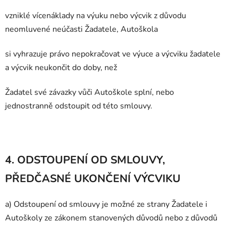
vzniklé vícenáklady na výuku nebo výcvik z důvodu
neomluvené neúčasti Žadatele, Autoškola
si vyhrazuje právo nepokračovat ve výuce a výcviku žadatele
a výcvik neukončit do doby, než
Žadatel své závazky vůči Autoškole splní, nebo
jednostranně odstoupit od této smlouvy.
4. ODSTOUPENÍ OD SMLOUVY,
PŘEDČASNÉ UKONČENÍ VÝCVIKU
a) Odstoupení od smlouvy je možné ze strany Žadatele i
Autoškoly ze zákonem st
anovených důvodů nebo z důvodů