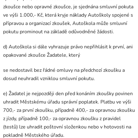
zkoušce nebo opravné zkoušce, je sjednána smluvní pokuta
ve výši 1.000,- Kč, která kryje náklady Autoškoly spojené s
přípravou a organizací zkoušek, Autoškola může smluvní
pokutu prominout na základě odůvodněné žádosti.
d) Autoškola si dále vyhrazuje právo nepřihlásit k první, ani
opakované zkoušce Žadatele, který
se nedostavil bez řádné omluvy na předchozí zkoušku a
dosud neuhradil vzniklou smluvní pokutu.
e) Žadatel je nejpozději den před konáním zkoušky povinen
uhradit Městskému úřadu správní poplatek. Platbu ve výši
700,- za první zkoušku, případně 400,- za opravnou zkoušku
z jízdy, případně 100,- za opravnou zkoušku z pravidel
(testů) lze uhradit poštovní složenkou nebo v hotovosti na
pokladně Městského úřadu.​