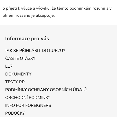
o přijetí k výuce a výcviku, že těmto podmínkám rozumí a v
plném rozsahu je akceptuje.
Z
á
Informace pro vás
p
a
JAK SE PŘIHLÁSIT DO KURZU?
t
ČASTÉ OTÁZKY
í
L17
DOKUMENTY
TESTY ŘP
PODMÍNKY OCHRANY OSOBNÍCH ÚDAJŮ
OBCHODNÍ PODMÍNKY
INFO FOR FOREIGNERS
POBOČKY