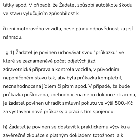
látky apod. V případě, že Žadatel způsobí autoškole škodu
ve stavu vylučujícím způsobilost k
řízení motorového vozidla, nese plnou odpovědnost za její
náhradu.
g.1) Žadatel je povinen uchovávat svou "průkazku"
ve
které se zaznamenává počet odjetých jízd,
zdravotnická
příprava a kontrola vozidla, v původním,
neponičeném stavu tak, aby byla průkazka kompletní,
neznehodnocená jídlem či
pitím apod. V případě, že bude
průkazka poškozena, znehodnocena nebo dokonce ztracena,
je žadatel povinen uhradit smluvní pokutu ve výši 500,-K
č
za vystavení nové průkazky a práci s tím spojenou.
h) Žadatel je povinen se dostavit k praktickému výcviku a
závěrečné zkoušce s platným dokladem totožnosti a k