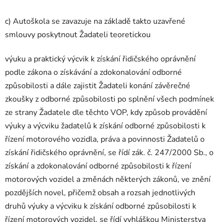
c) Autoškola se zavazuje na základě takto uzavřené
smlouvy poskytnout Žadateli teoretickou
výuku a praktický výcvik k získání řidičského oprávnění
podle zákona o získávání a zdokonalování odborné
způsobilosti a dále zajistit Žadateli konání závěrečné
zkoušky z odborné způsobilosti po splnění všech podmínek
ze strany Žadatele dle těchto VOP, kdy způsob provádění
výuky a výcviku žadatelů k získání odborné způsobilosti k
řízení motorového vozidla, práva a povinnosti Žadatelů o
získání řidičského oprávnění, se řídí zák. č. 247/2000 Sb., o
získání a zdokonalování odborné způsobilosti k řízení
motorových vozidel a změnách některých zákonů, ve znění
pozdějších novel, přičemž obsah a rozsah jednotlivých
druhů výuky a výcviku k získání odborné způsobilosti k
řízení motorových vozidel, se řídí vyhláškou Ministerstva