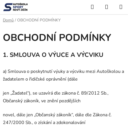
Přejít
Hledat
NÁKUP
na
KOŠÍK
obsah
Domů
/
OBCHODNÍ PODMÍNKY
OBCHODNÍ PODMÍNKY
1. SMLOUVA O VÝUCE A VÝCVIKU
a) Smlouva o poskytnutí výuky a výcviku mezi Autoškolou a
žadatelem o řidičské oprávnění (dále
jen „Žadatel“), se uzavírá dle zákona č. 89/2012 Sb.,
Občanský zákoník, ve znění pozdějších
novel, dále jen „Občanský zákoník“, dále dle Zákona č.
247/2000 Sb., o získání a zdokonalování